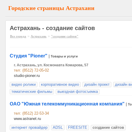
Городские страницы Астрахани
Астрахань - создание сайтов
»
»
Все города
Астрахань
"создание сайтов"
Студия "Pioner"
|
Товары и услуги
г. Астрахань, ул. Космонавта Комарова, 57
тел: (8512) 72-05-02
studio-pioner.ru
видео ролики
корпоративное видео
дизайн проект
дизайн в
тематические фильмы
выездная фотосъемка
ОАО "Южная телекоммуникационная компания"
|
То
тел: (8512) 22-53-34
www.astranet.ru
интернет провайдер
ADSL
FREESITE
создание сайтов