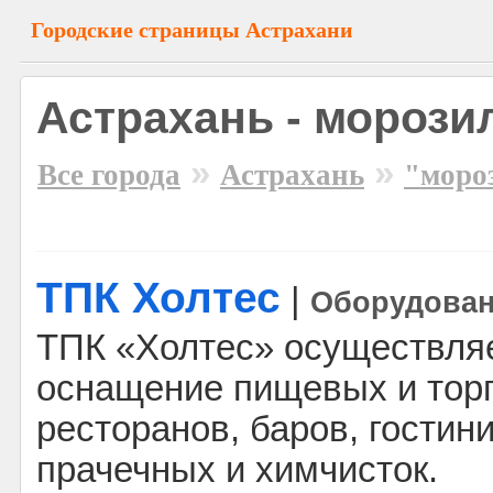
Городские страницы Астрахани
Астрахань - мороз
»
»
Все города
Астрахань
"моро
ТПК Холтес
|
Оборудова
ТПК «Холтес» осуществля
оснащение пищевых и торг
ресторанов, баров, гостини
прачечных и химчисток.