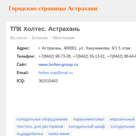
Городские страницы Астрахани
ТПК Холтес. Астрахань
»
»
Все города
Астрахань
Оборудование
Адрес:
г. Астрахань, 400001, ул. Канунникова, 6/1 5 этаж
Телефон:
+7(8442) 98-73-28, +7(8442) 55-13-01, +7(8442) 98-64-
Сайт:
www.holtes-group.ru
Email:
holtes-mip@mail.ru
ICQ:
361515443
холодильное оборудование
параконвектомат
морозильный 
текстиль для ресторанов
холодильный шкаф
холодильная 
льдодробилка
папки меню