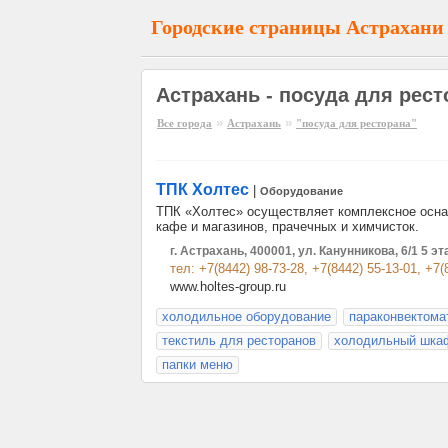
Городские страницы Астрахани
Астрахань - посуда для рест
»
»
Все города
Астрахань
"посуда для ресторана"
ТПК Холтес
|
Оборудование
ТПК «Холтес» осуществляет комплексное оснащ
кафе и магазинов, прачечных и химчисток.
г. Астрахань, 400001, ул. Канунникова, 6/1 5 э
тел: +7(8442) 98-73-28, +7(8442) 55-13-01, +7(
www.holtes-group.ru
холодильное оборудование
параконвектома
текстиль для ресторанов
холодильный шка
папки меню