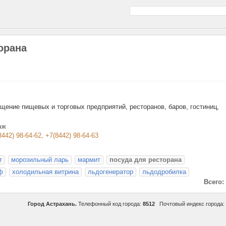
орана
ение пищевых и торговых предприятий, ресторанов, баров, гостиниц,
таж
8442) 98-64-62, +7(8442) 98-64-63
т
морозильный ларь
мармит
посуда для ресторана
ф
холодильная витрина
льдогенератор
льдодробилка
Всего:
Город Астрахань.
Телефонный код города:
8512
Почтовый индекс города: