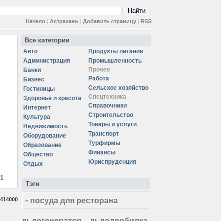
Начало
|
Астрахань
|
Добавить страницу
|
RSS
Все категории
Авто
Продукты питания
Администрация
Промышленность
Прочее
Банки
Работа
Бизнес
Сельское хозяйство
Гостиницы
Спецтехника
Здоровье и красота
Справочники
Интернет
Строительство
Культура
Товары и услуги
Недвижимость
Транспорт
Оборудование
Турфирмы
Образование
Финансы
Общество
Юриспруденция
Отдых
 1
Тэги
-
414000
посуда для ресторана
льдогенератор
льдодробилка