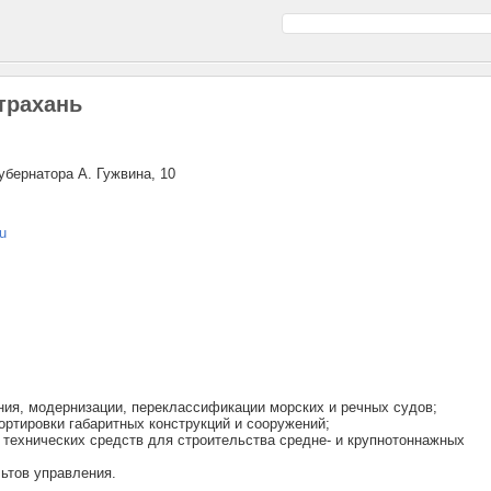
трахань
губернатора А. Гужвина, 10
u
ния, модернизации, переклассификации морских и речных судов;
портировки габаритных конструкций и сооружений;
и технических средств для строительства средне- и крупнотоннажных
ьтов управления.