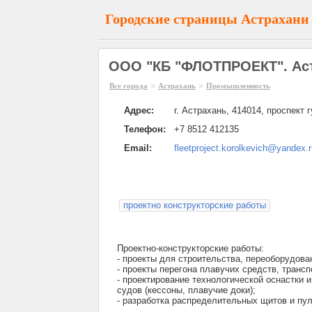
Городские страницы Астрахани
ООО "КБ "ФЛОТПРОЕКТ". Ас
»
»
Все города
Астрахань
Промышленность
Адрес:
г. Астрахань, 414014, проспект 
Телефон:
+7 8512 412135
Email:
fleetproject.korolkevich@yandex.r
проектно конструкторские работы
Проектно-конструкторские работы:
- проекты для строительства, переоборудова
- проекты перегона плавучих средств, транс
- проектирование технологической оснастки 
судов (кессоны, плавучие доки);
- разработка распределительных щитов и пул